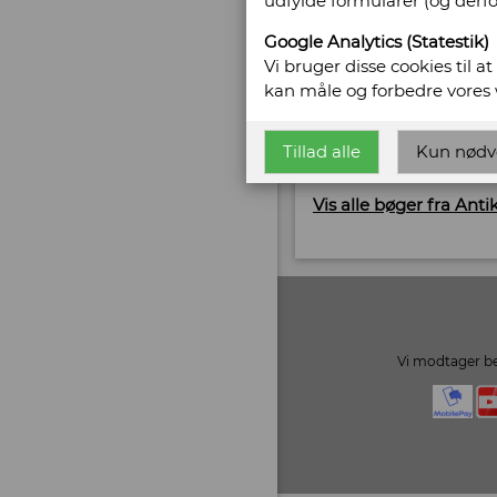
udfylde formularer (og derf
Gl. Vejlevej 10
7400 Herning
Google Analytics (Statestik)
Telefonnr: +45 2062 6
Vi bruger disse cookies til a
CVR/SE: 37177377
kan måle og forbedre vores
Hjemmeside:
www.ob
Tillad alle
Kun nødv
Email:
pernille@obsc
Vis alle bøger fra Ant
Vi modtager be