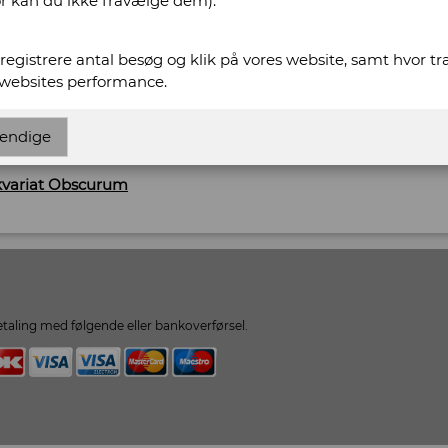
or kan du ikke fravælge dem).
574
t registrere antal besøg og klik på vores website, samt hvor t
 websites performance.
scurum.dk
endige
urum.dk
ikvariat Obscurum
taling med følgende eller bankoverførsel.