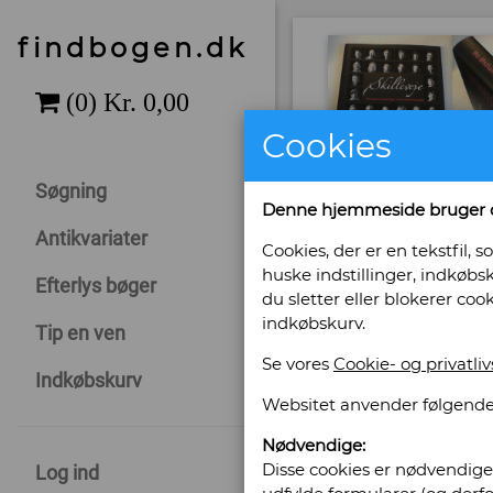
findbogen.dk
Cookies
Søgning
Denne hjemmeside bruger 
Antikvariater
Cookies, der er en tekstfil
huske indstillinger, indkøbsk
Efterlys bøger
du sletter eller blokerer coo
indkøbskurv.
Tip en ven
Se vores
Cookie- og privatliv
Indkøbskurv
Websitet anvender følgende
Nødvendige:
Sælges af: An
Disse cookies er nødvendige 
Log ind