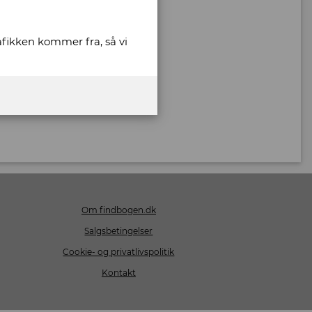
rafikken kommer fra, så vi
Om findbogen.dk
Salgsbetingelser
Cookie- og privatlivspolitik
Kontakt