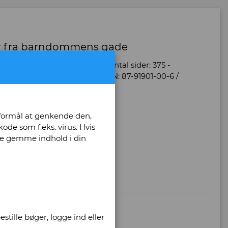
nger fra barndommens gade
nd: 1 - Oplag: 4 - Udgave: 1 - Antal sider: 375 -
stand: Pænt eksemplar. - ISBN: 87-91901-00-6 /
 formål at genkende den,
ww.skilleveje.dk.
ode som f.eks. virus. Hvis
unne gemme indhold i din
stille bøger, logge ind eller