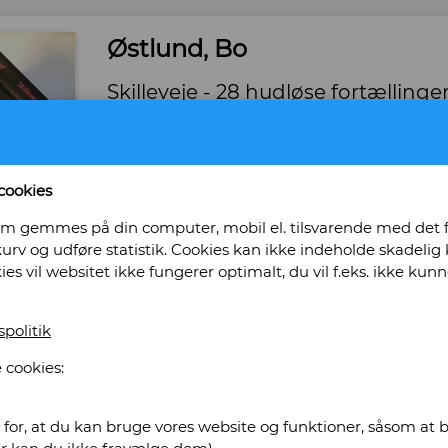
Østlund, Bo
Skilleveje - 28 hudløse fortælli
Forlag: Heatherhill - Udgivet år: 2006 - Antal bi
Indbinding: Hardback med smudsomslag. - Til
8791901006
cookies
Bog ID: 36829
, som gemmes på din computer, mobil el. tilsvarende med det
Illustreret i sort-hvid og farver. Stor format. w
urv og udføre statistik. Cookies kan ikke indeholde skadelig k
kies vil websitet ikke fungerer optimalt, du vil f.eks. ikke k
Pris: Kr. 120,00
Læg i kurv
spolitik
 cookies:
tikvariat Obscurum
for, at du kan bruge vores website og funktioner, såsom at be