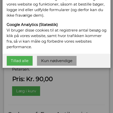
vores website og funktioner, såsom at bestille bøger,
logge ind eller udfylde formularer (og derfor kan du
Udvalgt af Harald H. Lund.
ikke fravælge dem).
Google Analytics (Statestik)
Skottehistorier.
Vi bruger disse cookies til at registrere antal besøg og
klik på vores website, samt hvor trafikken kommer
Forlag: C.A. Reitzels forlag - Udgivet år: 1936 -
fra, så vi kan måle og forbedre vores websites
Antal bind: 1 - Antal sider: 88 - Indbinding:
performance.
Heftet -
Bog ID: 42890
Tillad alle
Kun nødvendige
Omslag og illustrationer af Robert Storm
Petersen.
Pris: Kr. 90,00
Læg i kurv