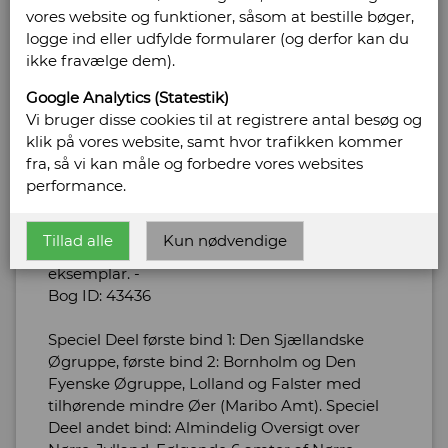
vores website og funktioner, såsom at bestille bøger,
logge ind eller udfylde formularer (og derfor kan du
Trap, J.P.
ikke fravælge dem).
Google Analytics (Statestik)
Statistisk-topografisk beskrivelse
Vi bruger disse cookies til at registrere antal besøg og
af kongeriget Danmark Speciel
klik på vores website, samt hvor trafikken kommer
deel første bind 1+2 anden bind 1+2
fra, så vi kan måle og forbedre vores websites
performance.
samt Alm. deel.
Forlag: G.E.C. Gad - Udgivet år: 1858-60 - Antal
Tillad alle
Kun nødvendige
bind: 5 - Indbinding: Halvlæder. - Tilstand: Slidt
eksemplar. -
Bog ID: 43436
Speciel Deel første bind 1: Den Sjællandske
Øgruppe, første bind 2: Bornholm og Den
Fyenske Øgruppe, Lolland og Falster med
tilhørende mindre Øer (Maribo Amt). Speciel
Deel andet bind: Almindelig Oversigt over