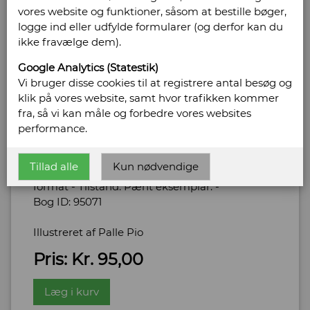
vores website og funktioner, såsom at bestille bøger,
logge ind eller udfylde formularer (og derfor kan du
ikke fravælge dem).
Turgénev, Ivan
Google Analytics (Statestik)
Vi bruger disse cookies til at registrere antal besøg og
Tjertopkhánovs endeligt. En
klik på vores website, samt hvor trafikken kommer
fra, så vi kan måle og forbedre vores websites
fortælling fra en Jægers Dagbog
performance.
Forlag: Selskabet Bogvennerne - Udgivet år:
uden år - Antal bind: 1 - Antal sider: 58 -
Tillad alle
Kun nødvendige
Indbinding: Hæftet med smudsomslag. Stort
format - Tilstand: Pænt eksemplar. -
Bog ID: 95071
Illustreret af Palle Pio
Pris: Kr. 95,00
Læg i kurv