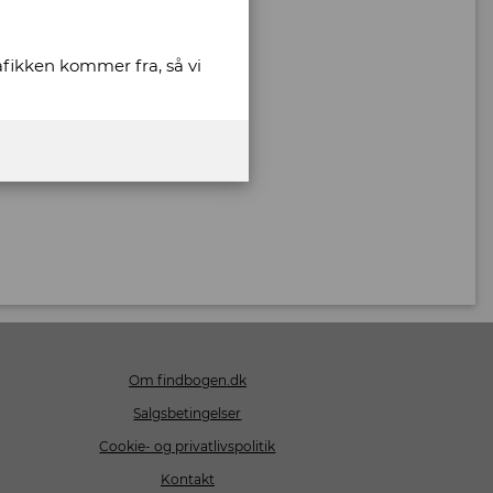
rafikken kommer fra, så vi
Om findbogen.dk
Salgsbetingelser
Cookie- og privatlivspolitik
Kontakt