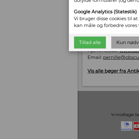
udfylde formularer (og derf
Sælges af: An
Google Analytics (Statestik)
Gl. Vejlevej 10
Vi bruger disse cookies til a
7400 Herning
kan måle og forbedre vores
Telefonnr: +45 2062 6
CVR/SE: 37177377
Tillad alle
Kun nødv
Hjemmeside:
www.ob
Email:
pernille@obsc
Vis alle bøger fra Ant
Vi modtager be