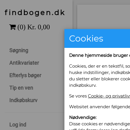
findbogen.dk
Cookies
Søgning
Denne hjemmeside bruger 
Antikvariater
Cookies, der er en tekstfil
huske indstillinger, indkøbsk
Efterlys bøger
du sletter eller blokerer coo
indkøbskurv.
Tip en ven
Se vores
Cookie- og privatliv
Indkøbskurv
Websitet anvender følgende
Nødvendige:
Disse cookies er nødvendige 
Log ind