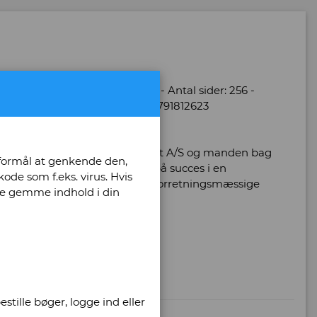
 bind: 1 - Oplag: 3 - Udgave: 3 - Antal sider: 256 -
plar. - ISBN: 87-91812-62-3 / 8791812623
or Parken Sport & Entertainment A/S og manden bag
 formål at genkende den,
on for klubben og opskriften på succes i en
ode som f.eks. virus. Hvis
ølelser konstant udfordrer den forretningsmæssige
unne gemme indhold i din
stille bøger, logge ind eller