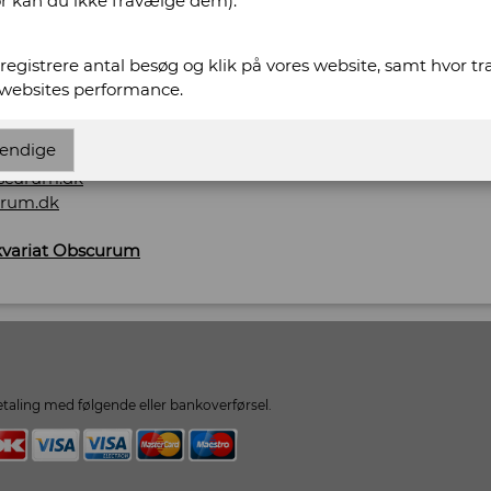
or kan du ikke fravælge dem).
tikvariat Obscurum
t registrere antal besøg og klik på vores website, samt hvor t
 websites performance.
574
endige
scurum.dk
urum.dk
ikvariat Obscurum
taling med følgende eller bankoverførsel.