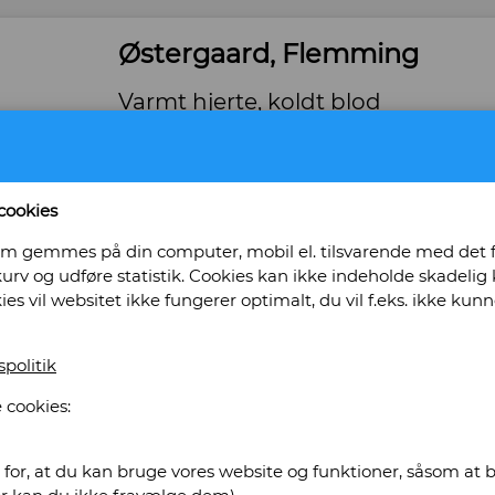
Østergaard, Flemming
Varmt hjerte, koldt blod
Forlag: People's Press - Udgivet år: 2006 - Antal
Indbinding: Paperback. - Tilstand: Pænt eksem
Bog ID: 1754
cookies
Flemming Østergaard (f. 1943), formanden f
, som gemmes på din computer, mobil el. tilsvarende med det
FC København, fremlægger sin personlige visi
urv og udføre statistik. Cookies kan ikke indeholde skadelig k
brydningstid og i en branche, hvor de store f
kies vil websitet ikke fungerer optimalt, du vil f.eks. ikke k
fornuft
Pris: Kr. 60,00
spolitik
 cookies:
Læg i kurv
for, at du kan bruge vores website og funktioner, såsom at be