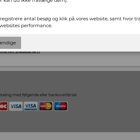
or kan du ikke fravælge dem).
574
t registrere antal besøg og klik på vores website, samt hvor t
 websites performance.
scurum.dk
urum.dk
endige
ikvariat Obscurum
taling med følgende eller bankoverførsel.