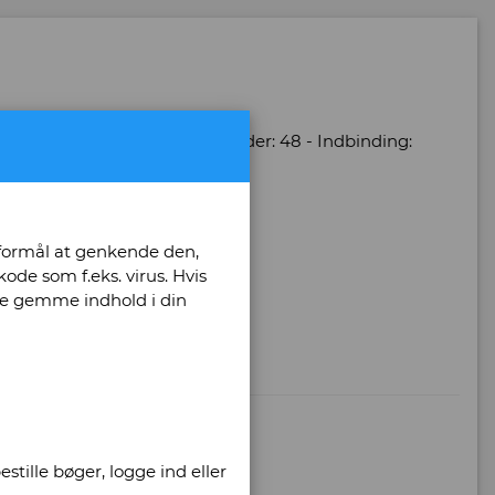
: 1998 - Antal bind: 1 - Antal sider: 48 - Indbinding:
: 82-458-0110-0 / 8245801100
.
 formål at genkende den,
ode som f.eks. virus. Hvis
unne gemme indhold i din
stille bøger, logge ind eller