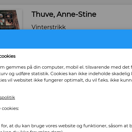
Thuve, Anne-Stine
Vinterstrikk
Forlag: Orion Forlag - Sprog: Norsk - Udgivet år
Hardback. - Tilstand: Pænt eksemplar. - ISBN
Bog ID: 33406
cookies
Votter, Luer, Strømper, m.m. Illustreret i farver
, som gemmes på din computer, mobil el. tilsvarende med det
urv og udføre statistik. Cookies kan ikke indeholde skadelig k
Pris: Kr. 170,00
kies vil websitet ikke fungerer optimalt, du vil f.eks. ikke k
Læg i kurv
spolitik
 cookies:
tikvariat Obscurum
for, at du kan bruge vores website og funktioner, såsom at be