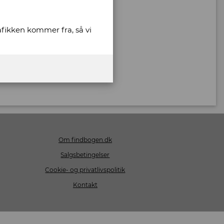
rafikken kommer fra, så vi
Om findbogen.dk
Salgsbetingelser
Cookie- og privatlivspolitik
Kontakt