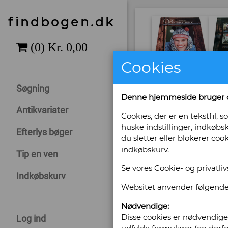
findbogen.dk
Cookies
Søgning
Denne hjemmeside bruger 
Antikvariater
Cookies, der er en tekstfil
huske indstillinger, indkøbsk
Efterlys bøger
du sletter eller blokerer coo
indkøbskurv.
Tip en ven
Se vores
Cookie- og privatliv
Indkøbskurv
Websitet anvender følgende
Sælges af: An
Nødvendige:
Disse cookies er nødvendige 
Log ind
Gl. Vejlevej 10