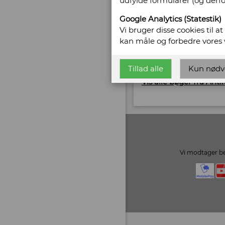
udfylde formularer (og derf
7400 Herning
Telefonnr: +45 2062 6
Google Analytics (Statestik)
CVR/SE: 37177377
Vi bruger disse cookies til a
kan måle og forbedre vores
Hjemmeside:
www.ob
Email:
pernille@obsc
Tillad alle
Kun nødv
Vis alle bøger fra Ant
Vi modtager be