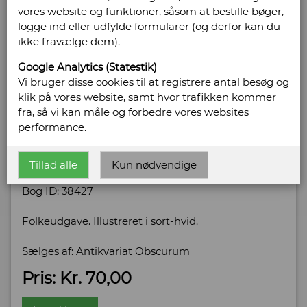
vores website og funktioner, såsom at bestille bøger,
logge ind eller udfylde formularer (og derfor kan du
ikke fravælge dem).
Google Analytics (Statestik)
Thorsen, Svend
Vi bruger disse cookies til at registrere antal besøg og
klik på vores website, samt hvor trafikken kommer
Danmarks Rigsdag
fra, så vi kan måle og forbedre vores websites
performance.
Forlag: Forlaget Fremad - Udgivet år: 1949 - Antal
bind: 1 - Antal sider: 187 - Indbinding: Hæftet. -
Tilstand: Pænt eksemplar. Små brugs- og
Tillad alle
Kun nødvendige
aldersspor. -
Bog ID: 38427
Folkeudgave. Illustreret i sort-hvid.
Sælges af:
Antikvariat Obscurum
Pris: Kr. 70,00