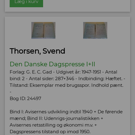
Læg i kurv
Thorsen, Svend
Den Danske Dagspresse I+II
Forlag: G. E. C. Gad - Udgivet år: 1947-1951 - Antal
bind: 2 - Antal sider: 287+346 - Indbinding: Hæftet. -
Tilstand: Eksemplar med brugsspor. Indhold pænt.
-
Bog ID: 24497
Bind I: Avisernes udvikling indtil 1940 + De førende
mænd; Bind II: Udenrigs-journalistikken +
Avisernes retsstilling og økonomi m.v. +
Dagspressens tilstand op imod 1950.