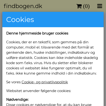
findbogen.dk
(0)
Cookies
Vis/skjul udvidet muligheder
Fritekst søgning
Denne hjemmeside bruger cookies
Cookies, der er en tekstfil, som gemmes på din
computer, mobil el. tilsvarende med det formål at
genkende den, huske indstillinger, indkøbskurv og
Søg
Nulstil
udføre statistik. Cookies kan ikke indeholde skadelig
kode som f.eks. virus. Hvis du sletter eller blokerer
cookies vil websitet ikke fungerer optimalt, du vil
Filtre: Antikvariat Obscurum
f.eks. ikke kunne gemme indhold i din indkøbskurv.
Viser 19875-19924 af 21446 titler
Se vores
Cookie- og privatlivspolitik
Næste
Første
Forrige
Sidste
Websitet anvender følgende cookies:
Nødvendige:
Disse cookies er nødvendige for, at du kan bruge