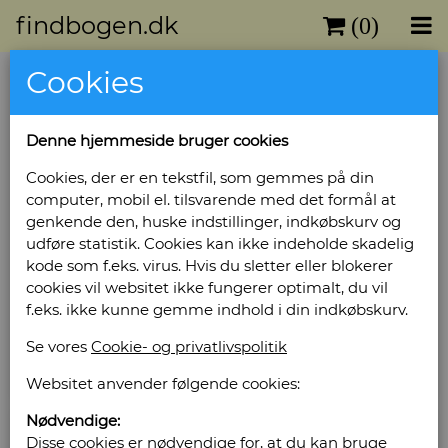
findbogen.dk
(0)
Cookies
Vis/skjul udvidet muligheder
Fritekst søgning
Denne hjemmeside bruger cookies
Cookies, der er en tekstfil, som gemmes på din
computer, mobil el. tilsvarende med det formål at
genkende den, huske indstillinger, indkøbskurv og
Søg
Nulstil
udføre statistik. Cookies kan ikke indeholde skadelig
kode som f.eks. virus. Hvis du sletter eller blokerer
cookies vil websitet ikke fungerer optimalt, du vil
Filtre: Akademisk Antikvariat
f.eks. ikke kunne gemme indhold i din indkøbskurv.
Viser 50437-50486 af 51375 titler
Se vores
Cookie- og privatlivspolitik
Næste
Første
Forrige
Sidste
Websitet anvender følgende cookies:
Nødvendige:
Willy Thrysøe
Disse cookies er nødvendige for, at du kan bruge