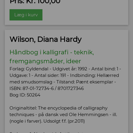
Pris: Kr. 100,00
Læg i kurv
Wilson, Diana Hardy
Håndbog i kalligrafi - teknik,
fremgangsmåder, ideer
Forlag: Gyldendal - Udgivet år: 1992 - Antal bind: 1 -
Udgave: 1 - Antal sider: 191 - Indbinding: Hellærred
med smudsomslag - Tilstand: Pænt eksemplar -
ISBN: 87-01-72734-6 / 8701727346
Bog ID: 50264
Originaltitel: The encyclopedia of calligraphy
techniques - på dansk ved Ole Hemmingsen - ill.
(nogle i farver). Udsolgt f.f. (pr.2011)