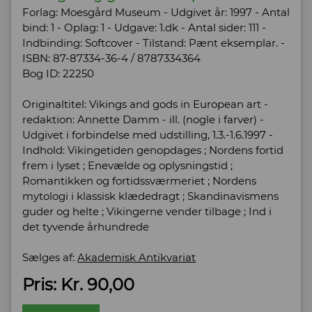
Forlag: Moesgård Museum - Udgivet år: 1997 - Antal
bind: 1 - Oplag: 1 - Udgave: 1.dk - Antal sider: 111 -
Indbinding: Softcover - Tilstand: Pænt eksemplar. -
ISBN: 87-87334-36-4 / 8787334364
Bog ID: 22250
Originaltitel: Vikings and gods in European art -
redaktion: Annette Damm - ill. (nogle i farver) -
Udgivet i forbindelse med udstilling, 1.3.-1.6.1997 -
Indhold: Vikingetiden genopdages ; Nordens fortid
frem i lyset ; Enevælde og oplysningstid ;
Romantikken og fortidssværmeriet ; Nordens
mytologi i klassisk klædedragt ; Skandinavismens
guder og helte ; Vikingerne vender tilbage ; Ind i
det tyvende århundrede
Sælges af:
Akademisk Antikvariat
Pris: Kr. 90,00