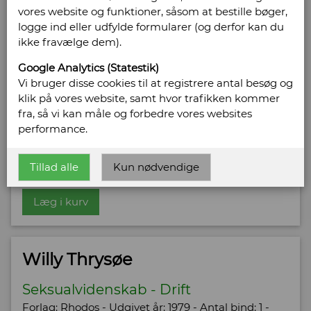
vores website og funktioner, såsom at bestille bøger,
Menneskets seksualitet. En filosofisk-
logge ind eller udfylde formularer (og derfor kan du
ikke fravælge dem).
biologisk analyse
Forlag: Hovedland - Udgivet år: 2007 - Antal bind: 1
Google Analytics (Statestik)
- Antal sider: 398 - Indbinding: Hæftet - Tilstand:
Vi bruger disse cookies til at registrere antal besøg og
Pænt eksemplar. -
klik på vores website, samt hvor trafikken kommer
Bog ID: 7944
fra, så vi kan måle og forbedre vores websites
performance.
Sælges af:
Akademisk Antikvariat
Pris: Kr. 145,00
Tillad alle
Kun nødvendige
Læg i kurv
Willy Thrysøe
Seksualvidenskab - Drift
Forlag: Rhodos - Udgivet år: 1979 - Antal bind: 1 -