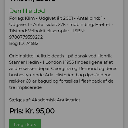
Den lille død
Forlag: Klim - Udgivet år: 2001 - Antal bind: 1 -
Udgave: 1 - Antal sider: 275 - Indbinding: Hæftet -
Tilstand: Velholdt eksemplar - ISBN:
9788779550292
Bog ID: 74582
Originaltitel: A little death - på dansk ved Henrik
Stamer Hedin - I London i 1955 findes ligene af et
ældre søskendepar Georgina og Demund og deres
husbestyrerinde Ada. Historien bag dødsfaldene
rækker 60 år bagud og fortælles i flashback af de
tre implicerede
Sælges af:
Akademisk Antikvariat
Pris: Kr. 95,00
Læg i kurv