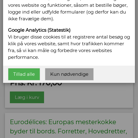
vores website og funktioner, såsom at bestille bøger,
byder til bords. Desserter.
logge ind eller udfylde formularer (og derfor kan du
Forlag: Könemann - Udgivet år: 1999 - Antal bind: 1 -
ikke fravælge dem).
Antal sider: 331 - Indbinding: Helshirting med
smudsomslag - Tilstand: Eksemplar med enkelte
Google Analytics (Statestik)
brugsspor på smo. -
Vi bruger disse cookies til at registrere antal besøg og
Bog ID: 1612
klik på vores website, samt hvor trafikken kommer
fra, så vi kan måle og forbedre vores websites
Rigt illustreret i farver. Srort format.
performance.
Sælges af:
Ribe Antikvariat
Tillad alle
Kun nødvendige
Pris: Kr. 170,00
Læg i kurv
Eurodélices: Europas mesterkokke
byder til bords. Forretter, Hovedretter,