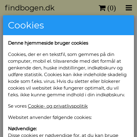
findbogen.dk
(0)
Cookies
Vis/skjul udvidet muligheder
Fritekst søgning
Denne hjemmeside bruger cookies
Cookies, der er en tekstfil, som gemmes på din
computer, mobil el. tilsvarende med det formål at
genkende den, huske indstillinger, indkøbskurv og
Søg
Nulstil
udføre statistik. Cookies kan ikke indeholde skadelig
kode som f.eks. virus. Hvis du sletter eller blokerer
cookies vil websitet ikke fungerer optimalt, du vil
Filtre: Ribe Antikvariat
f.eks. ikke kunne gemme indhold i din indkøbskurv.
Viser 51-100 af 11090 titler
Se vores
Cookie- og privatlivspolitik
Næste
Første
Forrige
Sidste
Websitet anvender følgende cookies:
Nødvendige:
Eurodélices: Europas mesterkokke
Disse cookies er nødvendige for, at du kan bruge